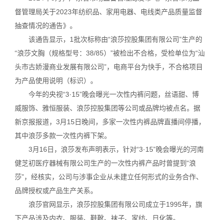
督管理局关于2023年纺织品、家用电器、电线类产品质量监督
抽查情况的通告》。
该通告显示，1批次标称由“浪莎控股集团有限公司”生产的
“浪莎文胸（规格型号：38/85）”被检出不合格，受检单位为“汕
头市古娇漫商业发展有限公司”，电商平台为快手，不合格项目
为产品使用说明（标识）。
今年的央视“3·15”晚会曝光一次性内裤问题，丝语甜、博
威服饰、雅恒服装、浪莎控股集团等公司或品牌均被点名。据
新京报报道，3月15日晚间，多家一次性内裤品牌直播间停播，
其中浪莎多款一次性内裤下架。
3月16日，浪莎发布声明表示，针对“3·15”晚会曝光的河南
健芝初医疗器械有限公司生产的一次性内裤产品时曾提到“浪
莎”，经核实，公司与涉事企业从未建立任何形式的业务合作、
品牌授权或产品生产关系。
浪莎官网显示，浪莎控股集团有限公司成立于1995年，旗
下产品涉及内衣、服装、鞋靴、袜子、家纺、日化等。