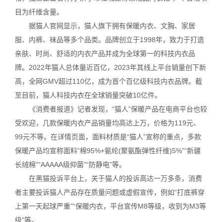
目为纤维含量。
据猫人官网显示，猫人旗下拥有保暖内衣、文胸、家居
服、内裤、袜品等多个品类。品牌创立于1998年，致力于打造
亲肤、时尚、舒适的内衣产品并成为全球第一的科技内衣品
牌。2022年猫人总体量近百亿，2023年其线上平台销量创下新
高，全网GMV超过110亿，成为首个百亿级科技内衣品牌。截
至目前，猫人科技内衣在全球销量突破10亿件。
《消费者报道》记者发现，“猫人”保暖产品在电商平台也较
受欢迎，几款保暖内衣产品销量均高达上万，价格为119元、
99元不等。在详情页面，面料材质是“猫人”宣称的重点，多款
保暖产品均宣称面料“棉95%+氨纶(聚氨酯弹性纤维)5%”“新疆
长绒棉”“AAAAA级抑菌”“防静电”等。
在黑猫投诉平台上，关于猫人的投诉高达一万多条，消费
者主要投诉猫人产品存在质量问题或虚假宣传，例如“打底裤穿
上第一天起球严重”“保暖内衣，平台宣传M8等级，收到为M3等
级”等。