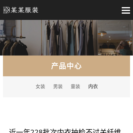
产品中心
女装
男装
童装
内衣
近一年228批次内衣抽检不过关纤维