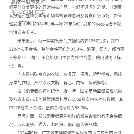
赢家一触即发人
们平时穿着更多的日常内衣产品，它们还好吗？近期，《消费
生_K8凯时·国际
者报道》整理了国家市场监督管理总局及各省市级市场监督管
官方网站
理局近一年（2024年1月—2025年3月）发布的内衣抽检情况，
供消费者参考。
结果显示，近一年监管部门共抽检内衣1362批次，其中
228批次不合格，整体合格率约为83.3%，浪莎、猫人、都市丽
人等企业“上榜”，不合格项目主要为纤维含量、使用说明（标
识）等。
内衣是指贴身穿的衣物，有吸汗、保暖、矫型塑身、承托
身体的作用，产品涉及文胸、背心、内裤、保暖裤等。
据《消费者报道》统计，近一年，国家市场监督管理总局
及各省市级市场监督管理局共发布1362批次内衣抽检数据，其
中228批次不合格，整体合格率约为83.3%。
品牌方面，部分消费者耳熟能详的知名企业均有不合格情
况，涉及浪莎、猫人、七匹狼、都市丽人等品牌。
2024年9月，广东省市场监督管理局发布《广东省市场监