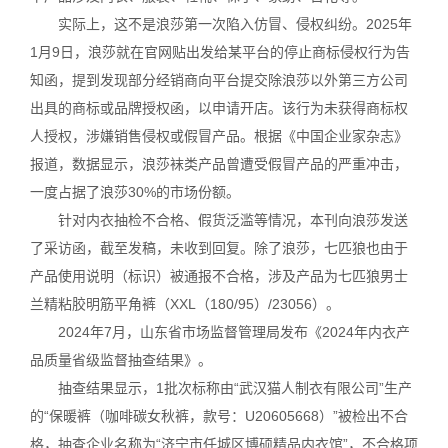
实际上，这不是浪莎第一次陷入仿冒、侵权纠纷。2025年
1月9日，浪莎就在官网贴出发给某平台的停止商标侵权行为告
知函，提到发现部分经销商向平台提交除浪莎以外第三方公司
出具的商标或品牌授权函，以申请开店。该行为未获得商标权
人授权，涉嫌销售侵权或假冒产品。根据《中国企业家杂志》
报道，数据显示，浪莎袜类产品曾遭受假冒产品的严重冲击，
一度占据了浪莎30%的市场份额。
针对内衣抽检不合格、假货泛滥等情况，本刊向浪莎发送
了采访函，截至发稿，未收到回复。除了浪莎，七匹狼也由于
产品使用说明（标识）被通报不合格，涉及产品为七匹狼男士
兰精粘胶明筋平角裤（XXL（180/95）/23056）。
2024年7月，山东省市场监督管理局发布《2024年内衣产
品质量省级监督抽查结果》。
抽查结果显示，1批次标称由“武汉猫人制衣有限公司”生产
的“保暖裤（咖啡碳女秋裤，款号：U20605668）”被检出不合
格，抽查企业名称为“济宁市任城区博硕精品内衣馆”，不合格项