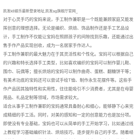
凯发k8娱乐最新登录地址,凯发ag旗舰厅官网_
对于心灵手巧的宝妈来说，手工制作兼职是一个既能兼顾家庭又能发
挥创意的理想选择。无论是编织、烘焙、饰品制作还是手工艺品设
计，手工制作不仅能让宝妈在照顾孩子的间隙找到乐趣，还能通过出
售手作产品实现创收，成为一名居家手作达人。
手工制作兼职的最大魅力在于其灵活性和个性化。宝妈可以根据自己
的兴趣和特长选择手工类型，比如喜欢编织的宝妈可以制作婴儿鞋、
围巾、玩偶等；擅长烘焙的宝妈可以制作曲奇、蛋糕、翻糖饼干等；
有美术功底的宝妈还可以尝试手绘T恤、制作永生花摆件等。这些手
作产品因其独特性和实用性，往往能吸引不少消费者，尤其是在母婴
用品、礼品定制等领域，市场需求较大。
适合从事手工制作兼职的宝妈通常具备耐心和细心，能够静下心来完
成精细的手工活。同时，对美的感知和一定的创意能力也是加分项。
即使没有专业基础，宝妈也可以从简单的手工开始学习，比如通过线
上教程学习基础编织针法、烘焙技巧，逐步提升自己的手艺。随着经