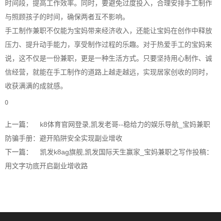
时间段，提高工作效率。同时，要避免过度投入，合理安排手工制作
与照顾孩子的时间，确保两者互不影响。
手工制作兼职不仅能为宝妈带来经济收入，还能让宝妈在创作中释放
压力、提升动手能力，享受制作过程的乐趣。对于热爱手工的宝妈来
说，这不仅是一份兼职，更是一种生活方式。只要坚持用心制作、诚
信经营，就能在手工制作的道路上越走越远，实现居家创收的同时，
收获满满的成就感。
0
上一篇：
k8体育官网登录,凯发老哥--稳给力的娱乐导航_宝妈兼职
防骗手册：避开陷阱安全实现副业增收
下一篇：
凯发k8ag旗舰,凯发国际天生赢家_宝妈兼职之写作投稿：
用文字功底开启副业增收路