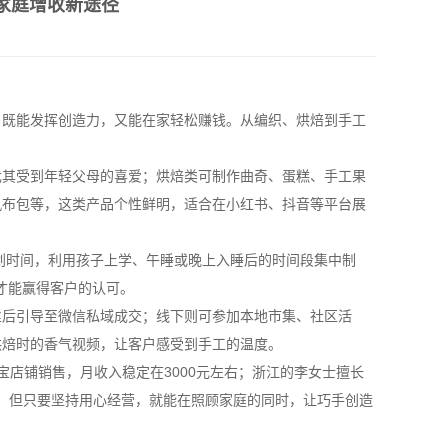
造家庭增收新途径
，既能发挥创造力，又能在家轻松赚钱。从编织、烘焙到手工
尤其受到年轻父母的喜爱；烘焙类可制作曲奇、蛋糕、手工果
帆布包等，这类产品个性鲜明，适合在小红书、抖音等平台展
划时间，利用孩子上学、午睡或晚上入睡后的时间段集中制
才能赢得客户的认可。
丝后引导至微信私域成交；线下则可参加本地市集、社区活
烘焙时的香气视频，让客户感受到手工的温度。
店铺销售，月收入稳定在3000元左右；浙江的李女士擅长
富，但只要坚持用心经营，就能在照顾家庭的同时，让巧手创造