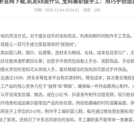
!官网下载,凯发k8是什么_宝妈兼职做手工：用巧手创
日期：
2025-11-04 10:34:21
浏览：
209
增收的灵活方式。对于擅长动手的宝妈而言，利用闲暇时间制作手工艺品
就能让一双巧手成为家庭增收的“摇钱树”。
织类如婴儿鞋、围巾、玩偶等，选材多为棉线、毛线，成本低且受众广，
品往往能快速积累回头客；创意手作类则包括黏土手办、滴胶饰品、手绘
如擅长烹饪的宝妈可从烘焙入手，喜欢精细活的宝妈则可尝试手作饰品。
议通过1688、拼多多等批发平台购买原材料，降低成本；其次要合理规
工产品的核心竞争力在于“独特”和“精致”，确保每一件作品都用心制作，
可以开设淘宝店铺、微店，或在小红书、抖音发布制作过程视频，吸引粉
制作场景和成品展示能增加产品的信任感，例如拍摄编织时的温馨画面、
用孩子上学后的3小时，制作手工编织婴儿鞋，每月通过微信朋友圈和淘宝
补贴了家用，还结识了许多志同道合的宝妈。手工兼职虽不能带来一夜暴