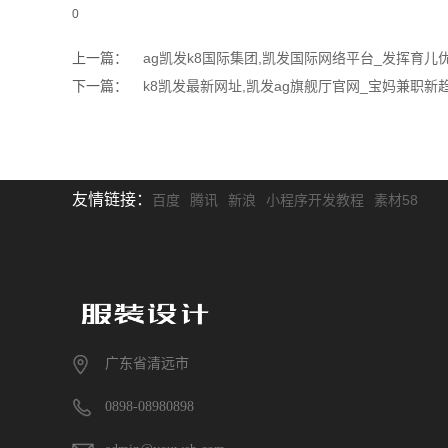
0
上一篇：
ag凯发k8国际集团,凯发国际网络平台_发挥育
下一篇：
k8凯发最新网址,凯发ag旗舰厅官网_宝妈兼职
友情链接：
百度
腾讯
新浪
小程序开发教程
素材58
广东省清远市
0898-08980898